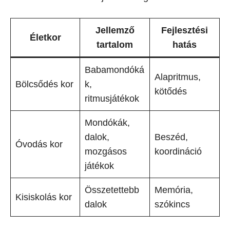
Jellemző
Fejlesztési
Életkor
tartalom
hatás
Babamondóká
Alapritmus,
Bölcsődés kor
k,
kötődés
ritmusjátékok
Mondókák,
dalok,
Beszéd,
Óvodás kor
mozgásos
koordináció
játékok
Összetettebb
Memória,
Kisiskolás kor
dalok
szókincs