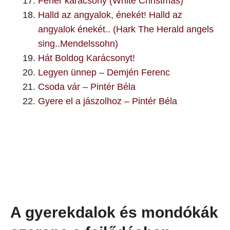
Fehér karácsony (White Christmas)
Halld az angyalok, énekét! Halld az
angyalok énekét.. (Hark The Herald angels
sing..Mendelssohn)
Hát Boldog Karácsonyt!
Legyen ünnep – Demjén Ferenc
Csoda vár – Pintér Béla
Gyere el a jászolhoz – Pintér Béla
A gyerekdalok és mondókák