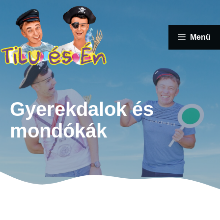
Kilépés
a
tartalomba
Menü
Gyerekdalok és
mondókák