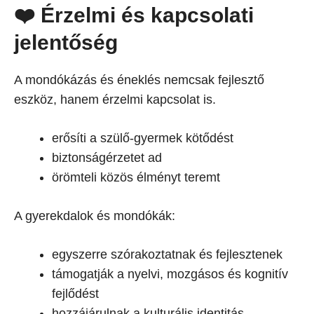
❤️ Érzelmi és kapcsolati
jelentőség
A mondókázás és éneklés nemcsak fejlesztő
eszköz, hanem érzelmi kapcsolat is.
erősíti a szülő-gyermek kötődést
biztonságérzetet ad
örömteli közös élményt teremt
A gyerekdalok és mondókák:
egyszerre szórakoztatnak és fejlesztenek
támogatják a nyelvi, mozgásos és kognitív
fejlődést
hozzájárulnak a kulturális identitás