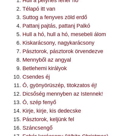
Hull a pelyhes fehér hó
Télapó itt van
Suttog a fenyves zöld erdő
Pattanj pajtás, pattanj Palkó
Hull a hó, hull a hó, mesebeli álom
Kiskarácsony, nagykarácsony
Pásztorok, pásztorok örvendezve
Mennyből az angyal
Betlehemi királyok
Csendes éj
Ó, gyönyörüszép, titokzatos éj!
Dicsőség mennyben az Istennek!
Ó, szép fenyő
Kirje, kirje, kis dedecske
Pásztorok, keljünk fel
Száncsengő