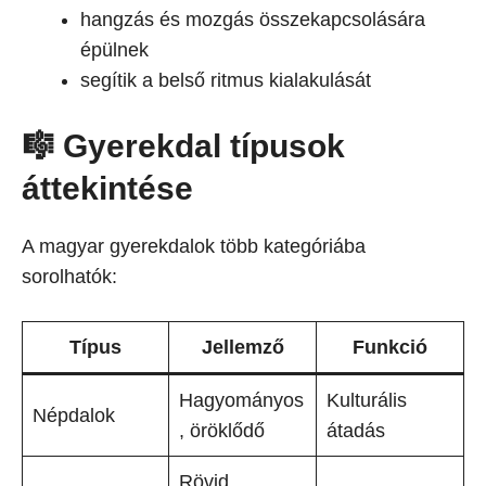
hangzás és mozgás összekapcsolására
épülnek
segítik a belső ritmus kialakulását
🎼 Gyerekdal típusok
áttekintése
A magyar gyerekdalok több kategóriába
sorolhatók:
Típus
Jellemző
Funkció
Hagyományos
Kulturális
Népdalok
, öröklődő
átadás
Rövid,