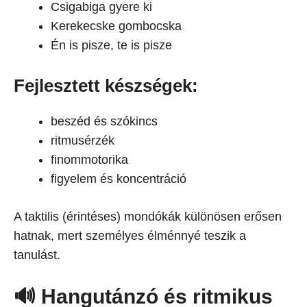
Csigabiga gyere ki
Kerekecske gombocska
Én is pisze, te is pisze
Fejlesztett készségek:
beszéd és szókincs
ritmusérzék
finommotorika
figyelem és koncentráció
A taktilis (érintéses) mondókák különösen erősen
hatnak, mert személyes élménnyé teszik a
tanulást.
🔊 Hangutánzó és ritmikus