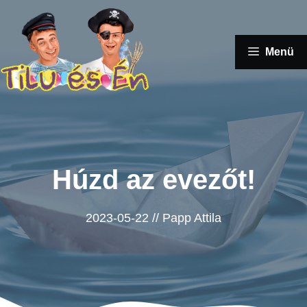
Kilépés
a
tartalomba
Menü
Húzd az evezőt!
2023-05-22
//
Papp Attila