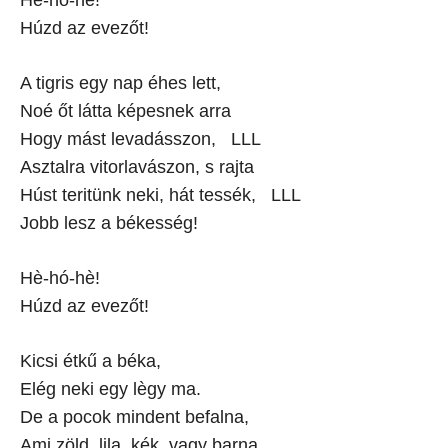
Hè-hó-hè!
Húzd az evezőt!
A tigris egy nap éhes lett,
Noé őt látta képesnek arra
Hogy mást levadásszon, LLL
Asztalra vitorlavászon, s rajta
Húst teritünk neki, hát tessék, LLL
Jobb lesz a békesség!
Hè-hó-hè!
Húzd az evezőt!
Kicsi étkű a béka,
Elég neki egy lègy ma.
De a pocok mindent befalna,
Ami zöld, lila, kék, vagy barna.