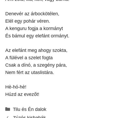
Denevér az árbockötélen,
Elél egy pohár véren.
A kenguru fogja a kormányt
És bámul egy elefánt ormányt.
Az elefánt meg ahogy szokta,
A fülével a szelet fogta
Csak a dínó, a szegény pára,
Nem fért az utaslistára.
Hè-hó-hè!
Húzd az evezőt!
Kategória
Tilu és Én dalok
Zúzós kisbabák