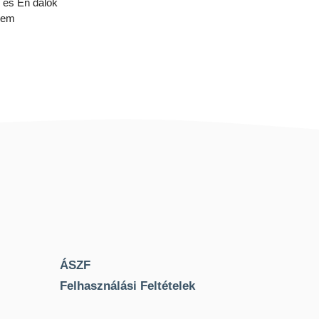
u és Én dalok
lem
ÁSZF
Felhasználási Feltételek