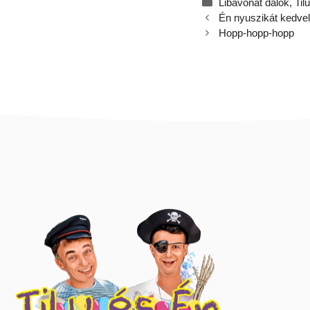
Kategória
Libavonat dalok
,
Til
Én nyuszikát kedve
Hopp-hopp-hopp