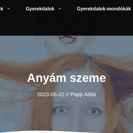
ok
Gyerekdalok
Gyerekdalok-mondókák
Anyám szeme
2023-05-22
//
Papp Attila