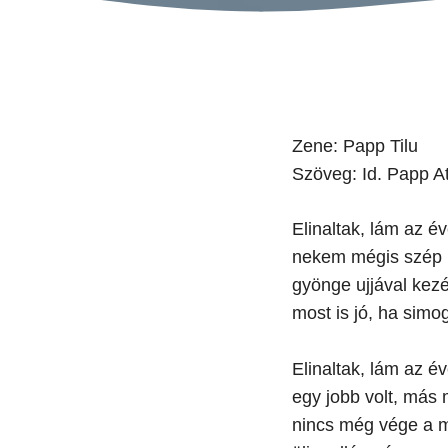
Zene: Papp Tilu
Szöveg: Id. Papp At
Elinaltak, lám az év
nekem mégis szép 
gyönge ujjával kez
most is jó, ha simog
Elinaltak, lám az év
egy jobb volt, más
nincs még vége a 