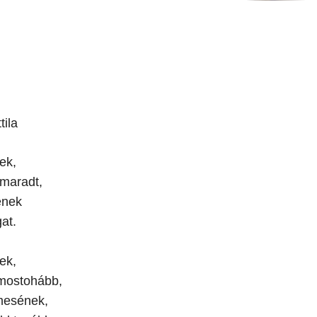
tila
ek,
maradt,
ének
at.
ek,
 mostohább,
mesének,