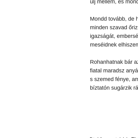
ülj mellém, és mon
Mondd tovább, de h
minden szavad őri
igazságát, embersé
meséidnek elhisze
Rohanhatnak bár a
fiatal maradsz any
s szemed fénye, am
bíztatón sugárzik r