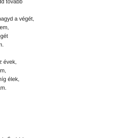
dd tovább
agyd a végét,
zem,
gét
m.
z évek,
ám,
íg élek,
ám.