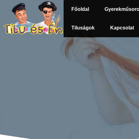
Kilépés
Főoldal
Gyerekműsor
a
tartalomba
Tiluságok
Kapcsolat