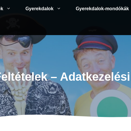
ok
Gyerekdalok
Gyerekdalok-mondókák
eltételek – Adatkezelési