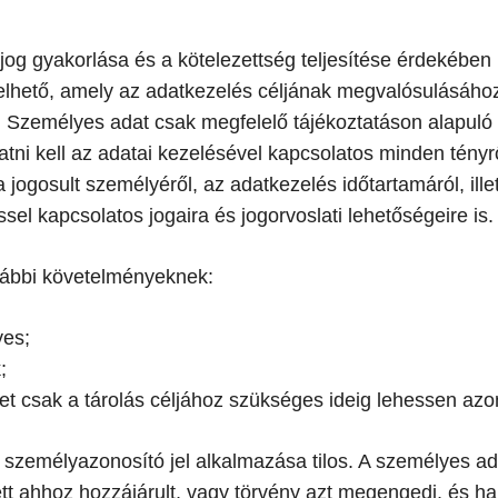
 jog gyakorlása és a kötelezettség teljesítése érdekéb
zelhető, amely az adatkezelés céljának megvalósulásához
Személyes adat csak megfelelő tájékoztatáson alapuló b
tni kell az adatai kezelésével kapcsolatos minden tényrő
 jogosult személyéről, az adatkezelés időtartamáról, ille
éssel kapcsolatos jogaira és jogorvoslati lehetőségeire is.
alábbi követelményeknek:
yes;
;
tet csak a tárolás céljához szükséges ideig lehessen azo
 személyazonosító jel alkalmazása tilos. A személyes ad
tt ahhoz hozzájárult, vagy törvény azt megengedi, és h