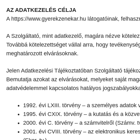
AZ ADATKEZELÉS CÉLJA
A https://www.gyerekzenekar.hu látogatóinak, felhasz
A Szolgáltató, mint adatkezelő, magára nézve kötele
Továbbá kötelezettséget vállal arra, hogy tevékenys
meghatározott elvárásoknak.
Jelen Adatkezelési Tájékoztatóban Szolgáltató tájéko
Bemutatja azokat az elvárásokat, melyeket saját mag
adatvédelemmel kapcsolatos hatályos jogszabályokkal
1992. évi LXIII. törvény – a személyes adatok
1995. évi CXIX. törvény – a kutatás és a közvet
2000. évi C. törvény – a számvitelről (Számv. tv
2001. évi CVIII. törvény – az elektronikus ker