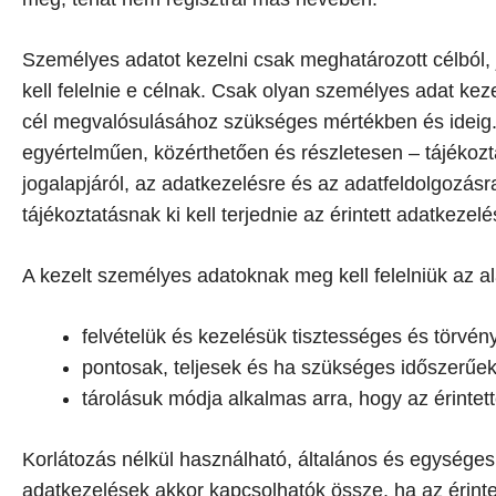
Személyes adatot kezelni csak meghatározott célból,
kell felelnie e célnak. Csak olyan személyes adat ke
cél megvalósulásához szükséges mértékben és ideig. 
egyértelműen, közérthetően és részletesen – tájékozta
jogalapjáról, az adatkezelésre és az adatfeldolgozásra
tájékoztatásnak ki kell terjednie az érintett adatkezel
A kezelt személyes adatoknak meg kell felelniük az 
felvételük és kezelésük tisztességes és törvén
pontosak, teljesek és ha szükséges időszerűek
tárolásuk módja alkalmas arra, hogy az érintet
Korlátozás nélkül használható, általános és egységes
adatkezelések akkor kapcsolhatók össze, ha az érinte