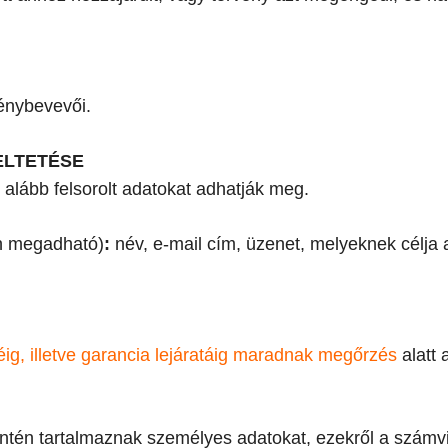
génybevevői.
ELTETÉSE
alább felsorolt adatokat adhatják meg.
n megadható)
:
név, e-mail cím, üzenet, melyeknek célj
éig, illetve garancia lejáratáig maradnak megőrzés
alatt 
ntén tartalmaznak személyes adatokat, ezekről a számvi