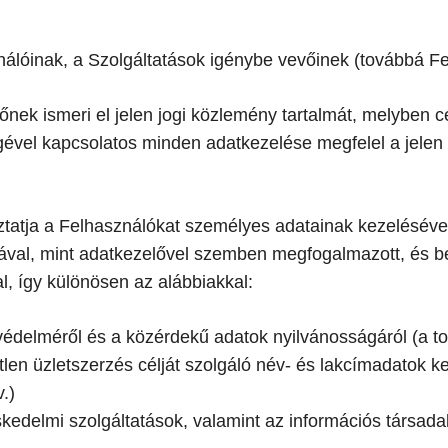
nálóinak, a Szolgáltatások igénybe vevőinek (továbbá Fe
zőnek ismeri el jelen jogi közlemény tartalmát, melyben
égével kapcsolatos minden adatkezelése megfelel a jele
ztatja a Felhasználókat személyes adatainak kezelésével 
ával, mint adatkezelővel szemben megfogalmazott, és b
, így különösen az alábbiakkal:
 védelméről és a közérdekű adatok nyilvánosságáról (a t
len üzletszerzés célját szolgáló név- és lakcímadatok ke
.)
eskedelmi szolgáltatások, valamint az információs társa