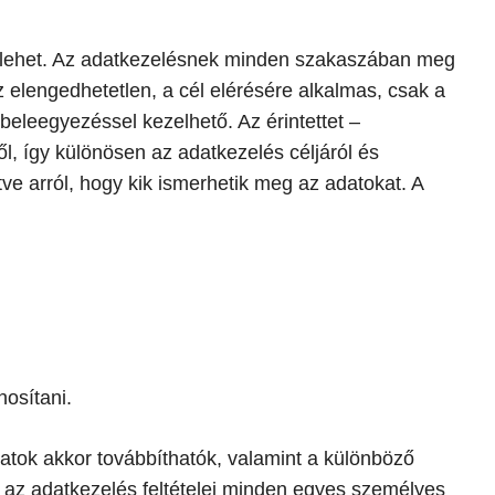
en lehet. Az adatkezelésnek minden szakaszában meg
 elengedhetetlen, a cél elérésére alkalmas, csak a
eleegyezéssel kezelhető. Az érintettet –
l, így különösen az adatkezelés céljáról és
tve arról, hogy kik ismerhetik meg az adatokat. A
nosítani.
atok akkor továbbíthatók, valamint a különböző
a az adatkezelés feltételei minden egyes személyes