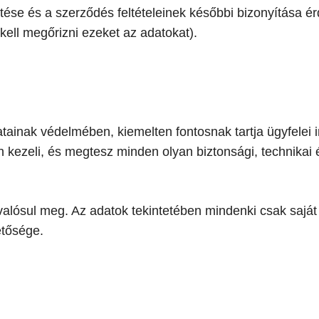
ítése és a szerződés feltételeinek későbbi bizonyítása é
 kell megőrizni ezeket az adatokat).
atainak védelmében, kiemelten fontosnak tartja ügyfelei 
n kezeli, és megtesz minden olyan biztonsági, technikai 
 valósul meg. Az adatok tekintetében mindenki csak sajá
etősége.