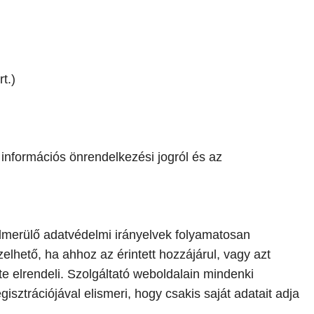
t.)
 információs önrendelkezési jogról és az
elmerülő adatvédelmi irányelvek folyamatosan
elhető, ha ahhoz az érintett hozzájárul, vagy azt
e elrendeli. Szolgáltató weboldalain mindenki
isztrációjával elismeri, hogy csakis saját adatait adja