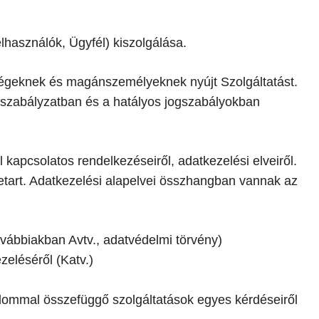
lhasználók, Ügyfél) kiszolgálása.
 cégeknek és magánszemélyeknek nyújt Szolgáltatást.
n szabályzatban és a hatályos jogszabályokban
kapcsolatos rendelkezéseiről, adatkezelési elveiről.
etart. Adatkezelési alapelvei összhangban vannak az
ovábbiakban Avtv., adatvédelmi törvény)
zeléséről (Katv.)
dalommal összefüggő szolgáltatások egyes kérdéseiről