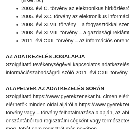
(Eker. tv.)
2003. évi C. törvény az elektronikus hírközlésr
2005. évi XC. törvény az elektronikus informá
2008. évi XLVII. törvény – a fogyasztókkal sze
2008. évi XLVIII. törvény – a gazdasági reklámt
2011. évi CXII. törvény – az információs önrend
AZ ADATKEZELÉS JOGALAPJA
Szolgáltató tevékenységével kapcsolatos adatkezelése
információszabadságról szóló 2011. évi CXII. törvény 
ALAPELVEK AZ ADATKEZELÉS SORÁN
Szolgáltató https://www.gyerekzenekar.hu címen elér
elérhetők minden oldal aljáról a https://www.gyerekze
törvény vagy – törvény felhatalmazása alapján, az ab
önszántából tud regisztrálni cégként vagy természetes,
meg, tehát nem regisztrál más nevében.