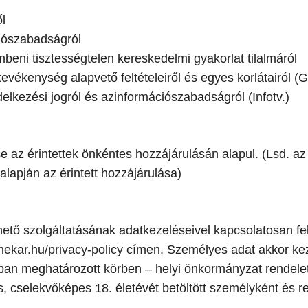
ől
ciószabadságról
mbeni tisztességtelen kereskedelmi gyakorlat tilalmáról
evékenység alapvető feltételeiről és egyes korlátairól (Gr
elkezési jogról és azinformációszabadságról (Infotv.)
 az érintettek önkéntes hozzájárulásán alapul. (Lsd. az
alapján az érintett hozzájárulása)
hető szolgáltatásának adatkezeléseivel kapcsolatosan f
nekar.hu/privacy-policy címen. Személyes adat akkor kez
ban meghatározott körben – helyi önkormányzat rendelet
 cselekvőképes 18. életévét betöltött személyként és reg