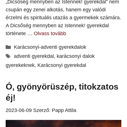
„Dicsőség mennyben az Istennek! gyerekdal” nem
csupán egy zenei alkotás, hanem egy valódi
érzelmi és spirituális utazás a gyermekek számára.
A Dicsőség mennyben az Istennek! gyerekdal
története …
Olvass tovább
Kategória
Karácsonyi-adventi gyerekdalok
Címkék
adventi gyerekdal
,
karácsonyi dalok
gyerekeknek
,
Karácsonyi gyerekdal
Ó, gyönyörüszép, titokzatos
éj!
2023-06-09
Szerző:
Papp Attila