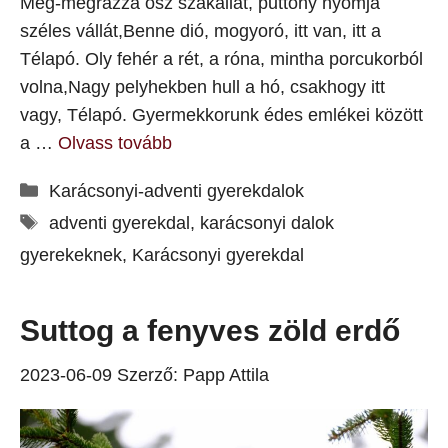
Meg-megrázza ősz szakállát, puttony nyomja
széles vállát,Benne dió, mogyoró, itt van, itt a
Télapó. Oly fehér a rét, a róna, mintha porcukorból
volna,Nagy pelyhekben hull a hó, csakhogy itt
vagy, Télapó. Gyermekkorunk édes emlékei között
a …
Olvass tovább
Kategória
Karácsonyi-adventi gyerekdalok
Címkék
adventi gyerekdal
,
karácsonyi dalok
gyerekeknek
,
Karácsonyi gyerekdal
Suttog a fenyves zöld erdő
2023-06-09
Szerző:
Papp Attila