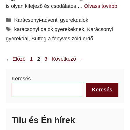
is olyan kifejező és csodálatos …
Olvass tovább
Kategória
Karácsonyi-adventi gyerekdalok
Címkék
karácsonyi dalok gyerekeknek
,
Karácsonyi
gyerekdal
,
Suttog a fenyves zöld erdő
Oldal
Oldal
Oldal
←
Előző
1
2
3
Következő
→
Keresés
Keresés
Tilu és Én hírek