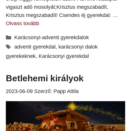
vigaszt adó mosolyát;Krisztus megszabadít,
Krisztus megszabadít! Csendes éj gyerekdal: …
Olvass tovább
Kategória
Karácsonyi-adventi gyerekdalok
Címkék
adventi gyerekdal
,
karácsonyi dalok
gyerekeknek
,
Karácsonyi gyerekdal
Betlehemi királyok
2023-06-09
Szerző:
Papp Attila