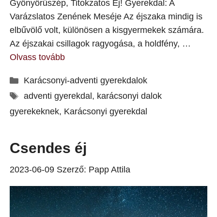
Gyönyörűszép, Titokzatos Éj! Gyerekdal: A
Varázslatos Zenének Meséje Az éjszaka mindig is
elbűvölő volt, különösen a kisgyermekek számára.
Az éjszakai csillagok ragyogása, a holdfény, …
Olvass tovább
Kategória
Karácsonyi-adventi gyerekdalok
Címkék
adventi gyerekdal
,
karácsonyi dalok
gyerekeknek
,
Karácsonyi gyerekdal
Csendes éj
2023-06-09
Szerző:
Papp Attila