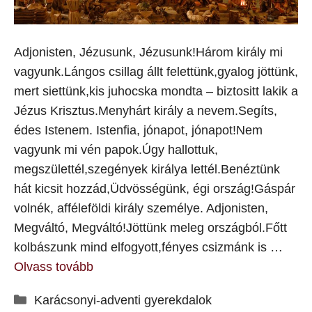
Adjonisten, Jézusunk, Jézusunk!Három király mi
vagyunk.Lángos csillag állt felettünk,gyalog jöttünk,
mert siettünk,kis juhocska mondta – biztositt lakik a
Jézus Krisztus.Menyhárt király a nevem.Segíts,
édes Istenem. Istenfia, jónapot, jónapot!Nem
vagyunk mi vén papok.Úgy hallottuk,
megszülettél,szegények királya lettél.Benéztünk
hát kicsit hozzád,Üdvösségünk, égi ország!Gáspár
volnék, afféleföldi király személye. Adjonisten,
Megváltó, Megváltó!Jöttünk meleg országból.Főtt
kolbászunk mind elfogyott,fényes csizmánk is …
Olvass tovább
Kategória
Karácsonyi-adventi gyerekdalok