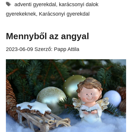
Címkék
adventi gyerekdal
,
karácsonyi dalok
gyerekeknek
,
Karácsonyi gyerekdal
Mennyből az angyal
2023-06-09
Szerző:
Papp Attila