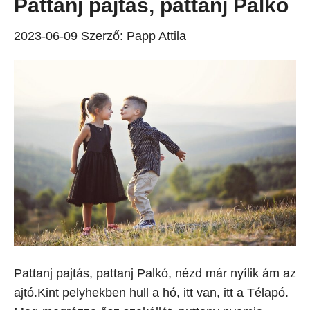
Pattanj pajtás, pattanj Palkó
2023-06-09
Szerző:
Papp Attila
Pattanj pajtás, pattanj Palkó, nézd már nyílik ám az
ajtó.Kint pelyhekben hull a hó, itt van, itt a Télapó.