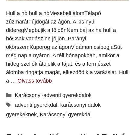
Hull a hó hull a hóMesebeli álomTélapó
zúzmarátFújdogál az ágon. A kis nyúl
dideregMegbújik a földönNem baj az ha hull a
hóCsak vadász ne jöjjön. Parányi
ökörszemKuporog az ágonVidáman csipogjaSüt
még nap a nyáron. A téli hónapokban, amikor a
hideg szellők átölelik a tájat, és a természet
álomba ringatja magát, elkezdődik a varázslat. Hull
a …
Olvass tovább
Kategória
Karácsonyi-adventi gyerekdalok
Címkék
adventi gyerekdal
,
karácsonyi dalok
gyerekeknek
,
Karácsonyi gyerekdal