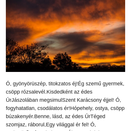
Ó, gyönyörüszép, titokzatos éj!Ég szemű gyermek,
csöpp rózsalevél.Kisdedként az édes
ÚrJászolában megsimulSzent Karácsony éjjel! Ó,
fogyhatatlan, csodálatos ér!Hópehely, ostya, csöpp
búzakenyér.Benne, lásd, az édes ÚrTéged
szomjaz, ráborul,Egy világgal ér fel! Ó,