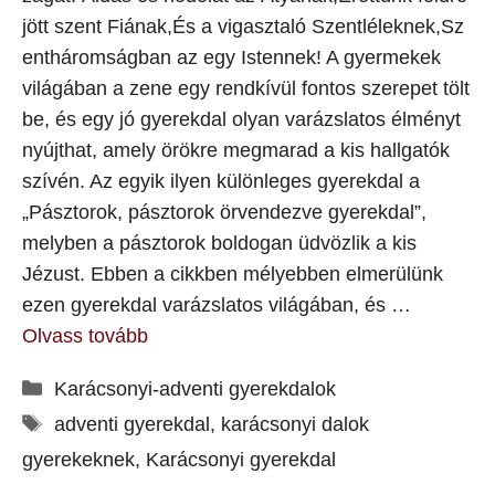
jött szent Fiának,És a vigasztaló Szentléleknek,Sz
entháromságban az egy Istennek! A gyermekek
világában a zene egy rendkívül fontos szerepet tölt
be, és egy jó gyerekdal olyan varázslatos élményt
nyújthat, amely örökre megmarad a kis hallgatók
szívén. Az egyik ilyen különleges gyerekdal a
„Pásztorok, pásztorok örvendezve gyerekdal”,
melyben a pásztorok boldogan üdvözlik a kis
Jézust. Ebben a cikkben mélyebben elmerülünk
ezen gyerekdal varázslatos világában, és …
Olvass tovább
Kategória
Karácsonyi-adventi gyerekdalok
Címkék
adventi gyerekdal
,
karácsonyi dalok
gyerekeknek
,
Karácsonyi gyerekdal