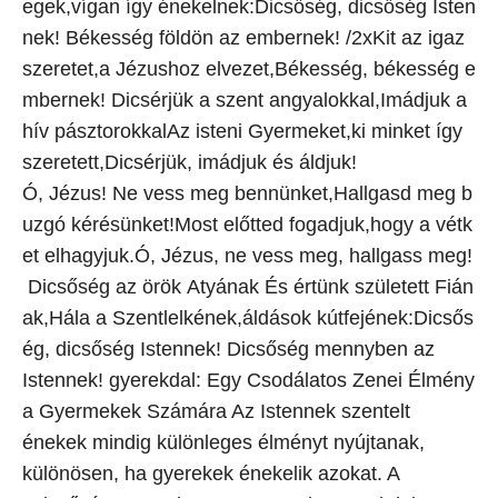
egek,vígan így énekelnek:Dicsőség, dicsőség Isten
nek! Békesség földön az embernek! /2xKit az igaz
szeretet,a Jézushoz elvezet,Békesség, békesség e
mbernek! Dicsérjük a szent angyalokkal,Imádjuk a
hív pásztorokkalAz isteni Gyermeket,ki minket így
szeretett,Dicsérjük, imádjuk és áldjuk!
Ó, Jézus! Ne vess meg bennünket,Hallgasd meg b
uzgó kérésünket!Most előtted fogadjuk,hogy a vétk
et elhagyjuk.Ó, Jézus, ne vess meg, hallgass meg!
Dicsőség az örök Atyának És értünk született Fián
ak,Hála a Szentlelkének,áldások kútfejének:Dicsős
ég, dicsőség Istennek! Dicsőség mennyben az
Istennek! gyerekdal: Egy Csodálatos Zenei Élmény
a Gyermekek Számára Az Istennek szentelt
énekek mindig különleges élményt nyújtanak,
különösen, ha gyerekek énekelik azokat. A