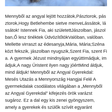
Mennyből az angyal lejött hozzátok,Pásztorok, pás
ztorok,Hogy Betlehembe sietve menveLássátok, lá
ssátok! Istennek Fia, aki születettJászolban, jászol
ban,Ő lesz tinéktek ÜdvözítőtökValóban, valóban.
Mellette virraszt az édesanyja,Mária, Mária;Széna
közt fekszik, jászolban nyugszik,Szent Fia, szent Fi
a. A gyermek Jézust mindnyájan együttImádjuk, im
ádjuk,A nagy Úristent ilyen nagy jóértMind áldjuk,
mind áldjuk! Mennyből az Angyal Gyerekdal:
Mesés Utazás a Mennyország Hangjai Felé A
gyermekdalak csodálatos világában a „Mennyből
az Angyal Gyerekdal” kifejezés örök varázst
sugároz. Ez a dal egy kis zenei gyöngyszem,
amely a gyerekek és szülők szívét egyaránt