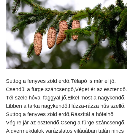
Suttog a fenyves zöld erdő,Télapó is már el jő.
Csendül a fürge száncsengő,Véget ér az esztendő.
Tél szele hóval faggyal jő,Elkel most a nagykendő.
Libben a tarka nagykendő,Húzza-rázza hűs szellő.
Suttog a fenyves zöld erdő,Rászítál a hófelhő
Végire jár az esztendő,Cseng a fürge száncsengő.
A gyermekdalok varázslatos világában talán nincs