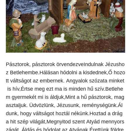
Pásztorok, pásztorok örvendezveIndulnak Jézusho
z Betlehembe.Hálásan hódolni a kisdednek,Ő hozo
tt váltságot az embernek. Angyalok szózata minket
is hív,Értse meg ezt ma is minden hű szív.Betlehe
m gyermekét mi is áldjuk,Mint a hű pásztorok, mag
asztaljuk. Üdvözlünk, Jézusunk, reménységünk.Ál
dunk, hogy váltságot hoztál nékünk.Hoztad a drág
a hit szép világát,Megnyitod szent Atyád mennyors
zágát. Áldás és hódolat az Atyának,Érettünk földre