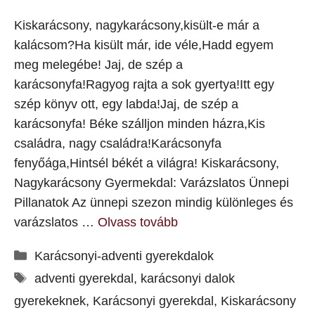
Kiskarácsony, nagykarácsony,kisült-e már a
kalácsom?Ha kisült már, ide véle,Hadd egyem
meg melegébe! Jaj, de szép a
karácsonyfa!Ragyog rajta a sok gyertya!Itt egy
szép könyv ott, egy labda!Jaj, de szép a
karácsonyfa! Béke szálljon minden házra,Kis
családra, nagy családra!Karácsonyfa
fenyőága,Hintsél békét a világra! Kiskarácsony,
Nagykarácsony Gyermekdal: Varázslatos Ünnepi
Pillanatok Az ünnepi szezon mindig különleges és
varázslatos …
Olvass tovább
Kategória
Karácsonyi-adventi gyerekdalok
Címkék
adventi gyerekdal
,
karácsonyi dalok
gyerekeknek
,
Karácsonyi gyerekdal
,
Kiskarácsony