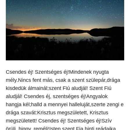
Csendes éj! Szentséges éj!Mindenek nyugta
mély.Nincs fent más, csak a szent szülepár,drága
kisdedük álmainál;szent Fiú aludjál! Szent Fiú
aludjál! Csendes éj, szentséges éj!Angyalok
hangja kél;halld a mennyei halleluját,szerte zengi e
drága szavát:Krisztus megszületett, Krisztus
megszületett! Csendes éj! Szentséges éj!Szív
örülj, higgy, remélj!Isten szent Fia hinti reádajka