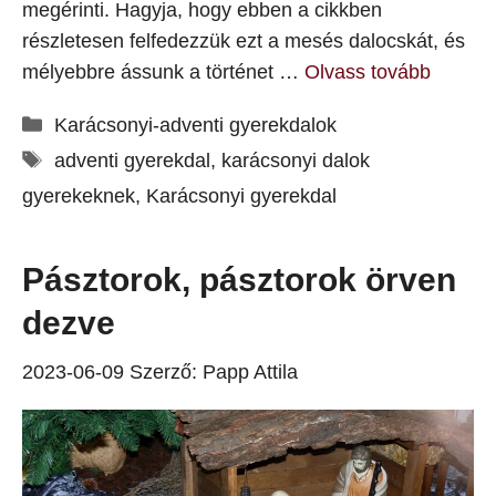
megérinti. Hagyja, hogy ebben a cikkben
részletesen felfedezzük ezt a mesés dalocskát, és
mélyebbre ássunk a történet …
Olvass tovább
Kategória
Karácsonyi-adventi gyerekdalok
Címkék
adventi gyerekdal
,
karácsonyi dalok
gyerekeknek
,
Karácsonyi gyerekdal
Pásztorok, pásztorok örven
dezve
2023-06-09
Szerző:
Papp Attila